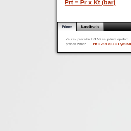
Prt = Pr x Kt (bar)
Primer
Naručivanje
Za cev prečnika DN 50 sa jednim opletom, st
pritisak iznosi:
Prt = 28 x 0,61 = 17,08 ba