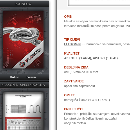
KATALOG
OPIS
Metalna savitljiva harmonikasta cev od visoko
izrađena hidrauličkim postupkom od glatke uzd
TIP CIJEVI
FLEXON-N
-- harmonika sa normalnim, nesab
KVALITET
AISI 316L (1.4404), AISI 321 (1.4541).
DEBLJINA ZIDA
od 0,15 mm do 0,60 mm.
Online
Preuzmi
ZAPTIVANJE
FLEXON-N SPECIFIKACIJA
apsolutna zaptivenost.
OPLET
nerđajuća žica AISI 304 (1.4301).
PRIKLJUČCI
Prirubnice, priključci sa navojem, cevni nastavc
konstrukcionih čelika, livenih gvožđa i
obojenih metala.