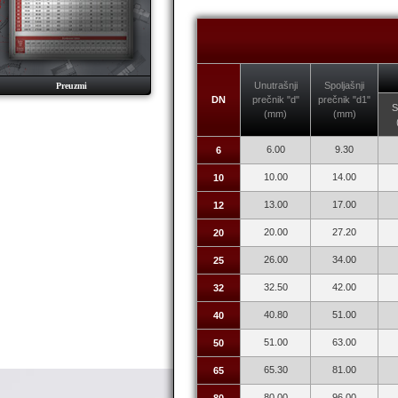
Unutrašnji
Spoljašnji
Preuzmi
DN
prečnik "d"
prečnik "d1"
S
(mm)
(mm)
6.00
9.30
6
10.00
14.00
10
13.00
17.00
12
20.00
27.20
20
26.00
34.00
25
32.50
42.00
32
40.80
51.00
40
51.00
63.00
50
65.30
81.00
65
80.00
96.00