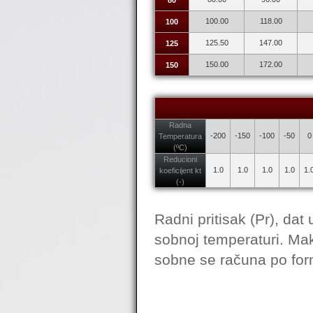
80
100.00
118.00
100
125.50
147.00
125
150.00
172.00
150
Radna
-200
-150
-100
-50
0
Temperatura
(ºC)
Reducioni
1.0
1.0
1.0
1.0
1.
koeficijent kt
(-)
Radni pritisak (Pr), dat 
sobnoj temperaturi. Mak
sobne se računa po for